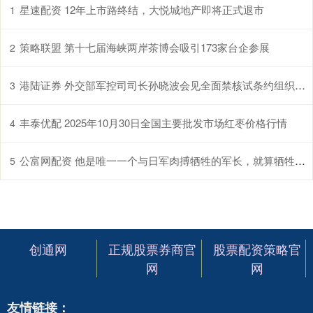
星速配资 12年上市路终结，大悦城地产即将正式退市
1
策略联盟 第十七届海峡两岸茶博会吸引173家台企参展
2
港陆证券 外交部军控司司长孙晓波会见全面禁核试条约组织筹委会执行秘书弗洛伊德
3
丰泰优配 2025年10月30日全国主要批发市场红枣价格行情
4
公富网配资 他是唯一一个与日军肉搏牺牲的军长，就算牺牲身体也依然屹立不倒
5
创通网
正规股票券商官
股票配资策略官
网
网
友情链接：