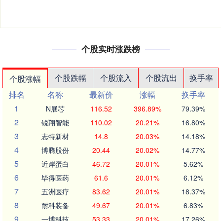
个股实时涨跌榜
个股跌幅
个股流入
个股流出
换手率
个股涨幅
排名
名称
最新价
涨幅
换手率
1
N展芯
116.52
396.89%
79.39%
2
锐翔智能
110.02
20.21%
16.80%
3
志特新材
14.8
20.03%
14.18%
4
博腾股份
20.44
20.02%
14.77%
5
近岸蛋白
46.72
20.01%
5.62%
6
毕得医药
61.6
20.01%
6.12%
7
五洲医疗
83.62
20.01%
18.37%
8
耐科装备
49.67
20.01%
6.83%
9
一博科技
53.33
20.01%
17.26%