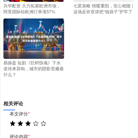
兴华配资 大力拓展欧洲市场，
七星策略 情暖重阳，安心相随 |
阿里国际站欧洲订单涨57%
这场反诈宣讲把“钱袋子”护牢了
易操盘 短剧《巨鳄惊魂》下水
道传来异响，城市的阴影里藏着
什么？
相关评论
本文评分
*
评论内容
*