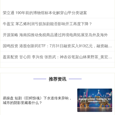
荣立通 190年前的博物馆标本化解穿山甲分类谜案
牛盈宝 苯乙烯利润亏损加剧能否影响开工再度下降？
开源策略 海南拟推动免税商品通过跨境电商拓展至岛外及海外
国鸣投资 港股创新药ETF：7月31日融资买入913亿元，融资融券余额1071亿元
盈富配资 甘心田 李兴俭 张胜武：神农谷笔架山林果野茶_黄宏云_猕猴桃_桐柏
推荐资讯
易操盘 短剧《巨鳄惊魂》下水道传来异响，
城市的阴影里藏着什么？