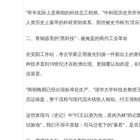
"帝辛实际上是商朝的科技总工程师。"中科院历史所所长
人类历史上最早的科研资助体系。那些被史书称为'淫乐
二、青铜器里的"黑科技"：被掩盖的商代工业革命
在安阳工作站，考古学家正用激光扫描一件新出土的青
种技术直到19世纪才在欧洲出现。更颠覆认知的是，在
业装置。
"商朝晚期已经出现标准化生产。"清华大学科技史教授王
启运操盘，整个流程与现代流水线惊人相似。纣王强制推
这些发现与《史记》中"纣王以酒为池，悬肉为林"的记载
试验场"，我们不得不质疑：司马迁笔下的"暴君"，是