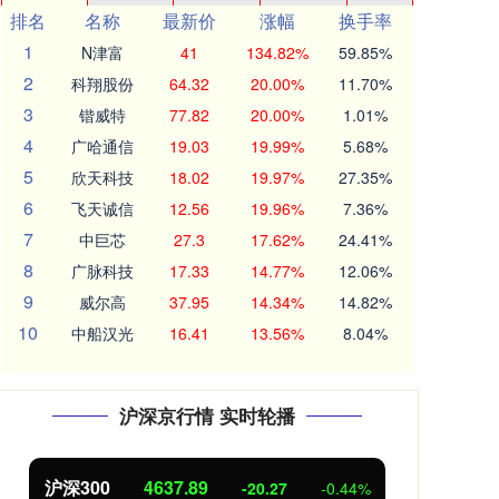
排名
名称
最新价
涨幅
换手率
1
N津富
41
134.82%
59.85%
2
科翔股份
64.32
20.00%
11.70%
3
锴威特
77.82
20.00%
1.01%
4
广哈通信
19.03
19.99%
5.68%
5
欣天科技
18.02
19.97%
27.35%
6
飞天诚信
12.56
19.96%
7.36%
7
中巨芯
27.3
17.62%
24.41%
8
广脉科技
17.33
14.77%
12.06%
9
威尔高
37.95
14.34%
14.82%
10
中船汉光
16.41
13.56%
8.04%
沪深京行情 实时轮播
北证50
1115.17
创业
-4.29
-0.38%