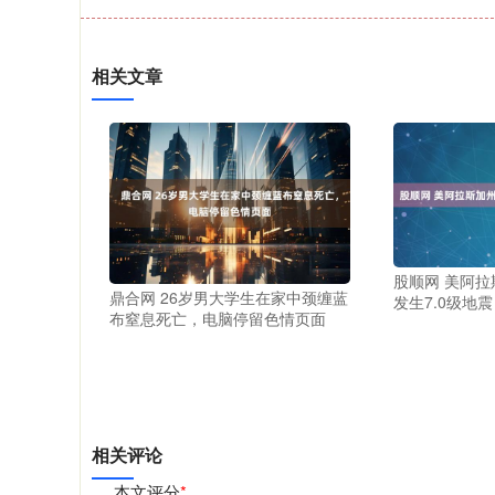
相关文章
股顺网 美阿
鼎合网 26岁男大学生在家中颈缠蓝
发生7.0级地震
布窒息死亡，电脑停留色情页面
相关评论
本文评分
*