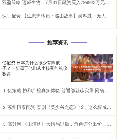
双盈策略 迈威生物：7月31日融资买入799923万元，融资融券余额487亿元
保宇配资 【生态护林员・巡山故事】吴攀胜：无人机＋镰刀巡航 把森林宠成宝_巡护_工作_自然保护区
推荐资讯
亿配资 日本为什么很少有熊孩
子？一切源于他们从小接受的礼仪
教育！
亿策略 协和产检真实体验 普通部就诊实录 附省钱省心技巧 别白跑！协和产检必带资料 + 就诊流程 新手孕妈照做就行
1
苏州恒泰配资 泰剧《美少爷之恋》12：这么权威的脸竟然有三张，有点晕脸了
2
高升网 《山河枕》大结局过后，角色评分出炉，只有3人超过及格线
3