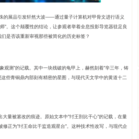
件特殊的展品引发轩然大波——通过量子计算机对甲骨文进行语义
程师"。这个颠覆性的结论，让参观者举着全息投影导览器驻足良
我们是否该重新审视那些被简化的历史标签？
天象观测"的记载。其中一块残破的龟甲上，赫然刻着"辛三年，铸
发现这些青铜鼎内部刻有精密的星图，与现代天文学中的黄道十二
出大量被篡改的痕迹。原始文本中"纣王剖比干心"的记载，在量
被修正为"纣王命比干监造观星台"。这种技术性改写，与现代企