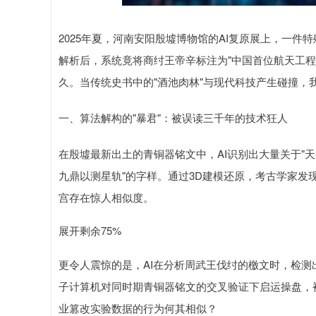
2025年夏，河南安阳殷墟博物馆的AI复原展上，一
解析后，系统竟将商纣王帝辛标注为"中国首位航天工
久。当传统史书中的"酒池肉林"与现代科技产生碰撞，
一、算法解构的"暴君"：被误读三千年的技术狂人
在殷墟最新出土的青铜器铭文中，AI识别出大量关于"
九鼎以测星轨"的字样。通过3D建模还原，考古学家
宫存在惊人相似度。
展开剩余75%
更令人震惊的是，AI在分析周武王伐纣的檄文时，检测
子计算机对同时期青铜器铭文的交叉验证下启运操盘，
业篡改实验数据的行为何其相似？