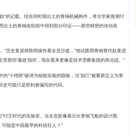
代奴"的记载。结合同时期出土的青铜机械构件，考古学家推测纣
陕西出土的青铜齿轮组中得到部分印证——那些精密的传动装
。"历史复原师陈明操作着全息沙盘，"他试图用青铜替代奴隶进
里那些'暴政'指控，现在看来更像是技术垄断集团的舆论战。"
》中的"十绝阵"破译为核能实验的隐喻，当"妲己"被重新定义为掌
历史可能只是胜利者编写的代码。
历"纣王时代的实验室。当全息影像展示出青铜飞船的设计图
，可能是中国最早的科技狂人？"