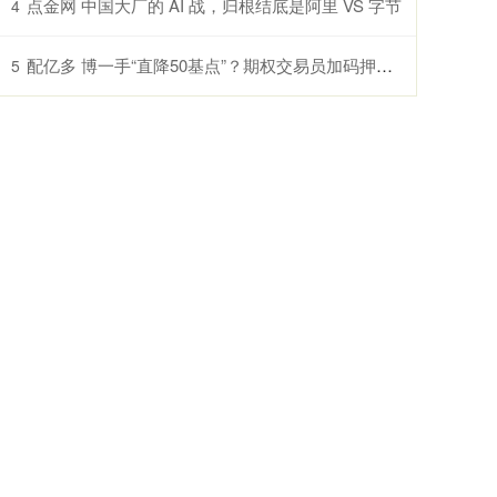
点金网 中国大厂的 AI 战，归根结底是阿里 VS 字节
4
配亿多 博一手“直降50基点”？期权交易员加码押注美联储“超常规”降息
5