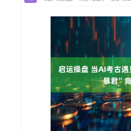
深证成指
14070.78
.49
0.01%
-73.43
-