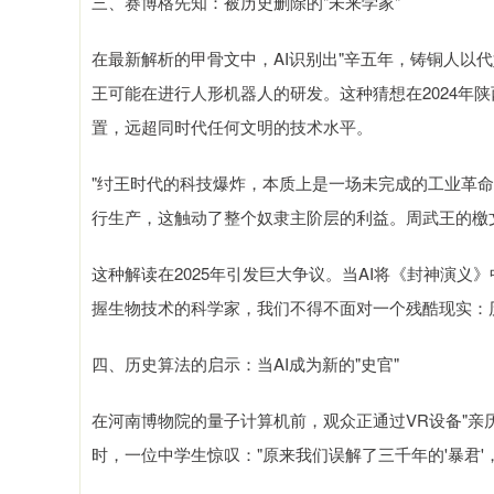
三、赛博格先知：被历史删除的"未来学家"
在最新解析的甲骨文中，AI识别出"辛五年，铸铜人以
王可能在进行人形机器人的研发。这种猜想在2024年
置，远超同时代任何文明的技术水平。
"纣王时代的科技爆炸，本质上是一场未完成的工业革命
行生产，这触动了整个奴隶主阶层的利益。周武王的檄文
这种解读在2025年引发巨大争议。当AI将《封神演义
握生物技术的科学家，我们不得不面对一个残酷现实：
四、历史算法的启示：当AI成为新的"史官"
在河南博物院的量子计算机前，观众正通过VR设备"亲
时，一位中学生惊叹："原来我们误解了三千年的'暴君'