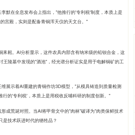
李默在全息发布会上指出，"他推行的'专利税'制度，本质上是
'的宫殿，实则是配备青铜浑天仪的天文台。"
铜耒耜。AI分析显示，这件农具内部含有纳米级的铅钡合金，这
纣王陵墓中发现的"酒池"，经光谱分析证实是用于电解铜矿的工
维展示着AI重建的青铜作坊3D模型，"从模具铸造到质量检测
行的'专利税'，本质上是用税收反哺科研的制度创新。"
形成荒诞对照。当AI将甲骨文中的"肉林"破译为"肉类保鲜技术
否只是技术跃进时代的牺牲品？