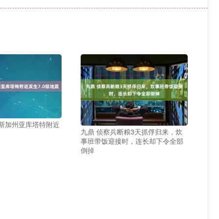
拉斯加州亚库塔特附近
九鼎 侦察兵断粮3天抓俘归来，炊
事班带饭迎接时，连长却下令全部
倒掉