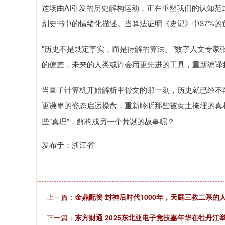
这场由AI引发的历史解构运动，正在重塑我们的认知范
别史书中的情绪化描述。当算法证明《史记》中37%
"历史不是既定事实，而是待解的算法。"数字人文专家
的偏差，未来的人类或许会用更先进的工具，重新编译
当量子计算机开始解析甲骨文的那一刻，历史就已经不
更谦卑的姿态启运操盘，重新聆听那些被黄土掩埋的真
些"真理"，解构成另一个荒诞的故事呢？
发布于：浙江省
上一篇：
金鼎配资 封神后时代1000年，天庭三教二系的
下一篇：
东方财通 2025东北亚电子竞技嘉年华在牡丹江