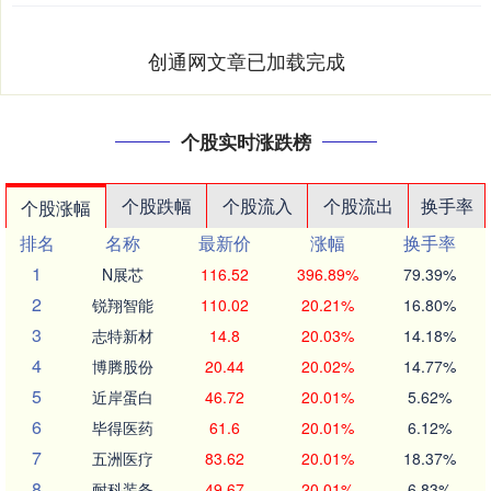
创通网文章已加载完成
个股实时涨跌榜
个股跌幅
个股流入
个股流出
换手率
个股涨幅
排名
名称
最新价
涨幅
换手率
1
N展芯
116.52
396.89%
79.39%
2
锐翔智能
110.02
20.21%
16.80%
3
志特新材
14.8
20.03%
14.18%
4
博腾股份
20.44
20.02%
14.77%
5
近岸蛋白
46.72
20.01%
5.62%
6
毕得医药
61.6
20.01%
6.12%
7
五洲医疗
83.62
20.01%
18.37%
8
耐科装备
49.67
20.01%
6.83%