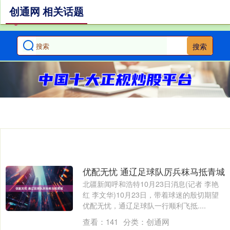
创通网 相关话题
搜索
优配无忧 通辽足球队厉兵秣马抵青城
北疆新闻呼和浩特10月23日消息(记者 李艳
红 李文华)10月23日，带着球迷的殷切期望
优配无忧，通辽足球队一行顺利飞抵....
查看：
141
分类：
创通网