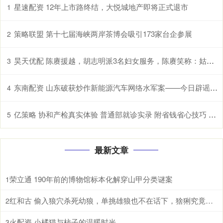
星速配资 12年上市路终结，大悦城地产即将正式退市
1
策略联盟 第十七届海峡两岸茶博会吸引173家台企参展
2
昊天优配 陈赓援越，胡志明派3名妇女服务，陈赓笑称：姑娘，小姐，大嫂
3
东南配资 山东破获炒作新能源汽车网络水军案——今日辟谣（2025年12月18日）
4
亿策略 协和产检真实体验 普通部就诊实录 附省钱省心技巧 别白跑！协和产检必带资料 + 就诊流程 新手孕妈照做就行
5
最新文章
荣立通 190年前的博物馆标本化解穿山甲分类谜案
1
红和古 偷入狼穴杀死幼狼，单挑雄狼也不在话下，猞猁究竟有多恐怖?
2
火配资 小橘猫与柿子的温暖时光
3