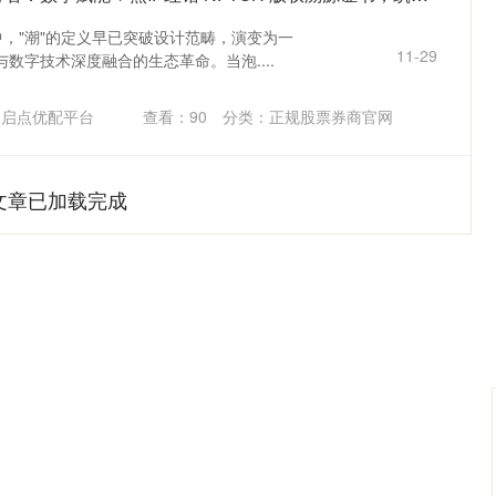
，"潮"的定义早已突破设计范畴，演变为一
11-29
数字技术深度融合的生态革命。当泡....
：启点优配平台
查看：
90
分类：
正规股票券商官网
文章已加载完成
沪深300
4694.44
.42%
43.13
0.93%