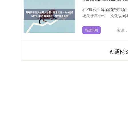
在Z世代主导的消费市场中
场关于稀缺性、文化认同与
来源
鼎茂策略
创通网
深证成指
14311.01
9.68
1.02%
200.89
1