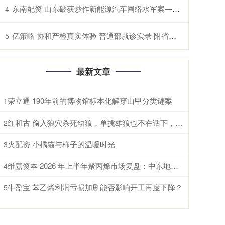
东南配资 山东破获炒作新能源汽车网络水军案——今日辟谣（2025年12月18日）
4
亿策略 协和产检真实体验 普通部就诊实录 附省钱省心技巧 别白跑！协和产检必带资料 + 就诊流程 新手孕妈照做就行
5
最新文章
荣立通 190年前的博物馆标本化解穿山甲分类谜案
1
红和古 偷入狼穴杀死幼狼，单挑雄狼也不在话下，猞猁究竟有多恐怖?
2
火配资 小橘猫与柿子的温暖时光
3
维嘉资本 2026 年上半年聚丙烯市场复盘：中东地缘冲突强势扭转长期宽松下行格局
4
牛盈宝 苯乙烯利润亏损加剧能否影响开工再度下降？
5