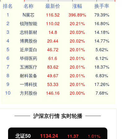
排名
名称
最新价
涨幅
换手率
1
N展芯
116.52
396.89%
79.39%
2
锐翔智能
110.02
20.21%
16.80%
3
志特新材
14.8
20.03%
14.18%
4
博腾股份
20.44
20.02%
14.77%
5
近岸蛋白
46.72
20.01%
5.62%
6
毕得医药
61.6
20.01%
6.12%
7
五洲医疗
83.62
20.01%
18.37%
8
耐科装备
49.67
20.01%
6.83%
9
一博科技
53.33
20.01%
17.26%
10
方邦股份
146.16
20.00%
7.68%
沪深京行情 实时轮播
北证50
1134.24
创
11.37
1.01%