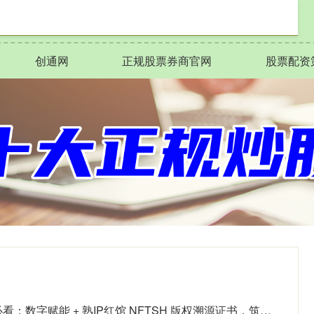
创通网
正规股票券商官网
股票配资
鼎茂策略 潮牌主理人必看：数字赋能 + 熟IP红馆 NFTSH 版权溯源证书，筑牢潮流生态