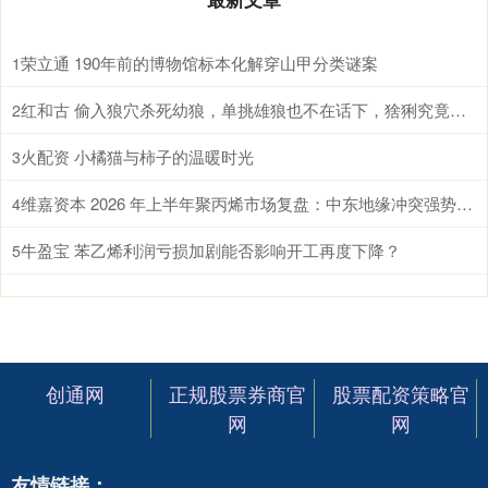
荣立通 190年前的博物馆标本化解穿山甲分类谜案
1
红和古 偷入狼穴杀死幼狼，单挑雄狼也不在话下，猞猁究竟有多恐怖?
2
火配资 小橘猫与柿子的温暖时光
3
维嘉资本 2026 年上半年聚丙烯市场复盘：中东地缘冲突强势扭转长期宽松下行格局
4
牛盈宝 苯乙烯利润亏损加剧能否影响开工再度下降？
5
创通网
正规股票券商官
股票配资策略官
网
网
友情链接：