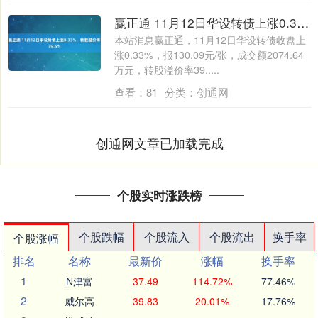
赢正通 11月12日华设转债上涨0.33%，转股溢价率39.5%
本站消息赢正通，11月12日华设转债收盘上
涨0.33%，报130.09元/张，成交额2074.64
万元，转股溢价率39.....
查看：
81
分类：
创通网
创通网文章已加载完成
个股实时涨跌榜
个股跌幅
个股流入
个股流出
换手率
个股涨幅
排名
名称
最新价
涨幅
换手率
1
N津富
37.49
114.72%
77.46%
2
威尔高
39.83
20.01%
17.76%