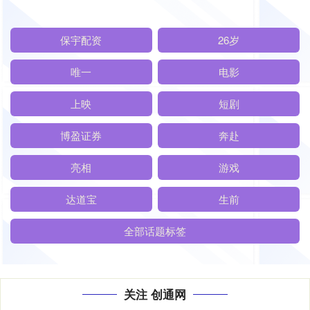
保宇配资
26岁
唯一
电影
上映
短剧
博盈证券
奔赴
亮相
游戏
达道宝
生前
全部话题标签
关注 创通网