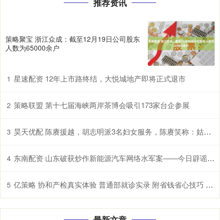
推荐资讯
策略聚宝 浙江众成：截至12月19日公司股东
人数为65000余户
星速配资 12年上市路终结，大悦城地产即将正式退市
1
策略联盟 第十七届海峡两岸茶博会吸引173家台企参展
2
昊天优配 陈赓援越，胡志明派3名妇女服务，陈赓笑称：姑娘，小姐，大嫂
3
东南配资 山东破获炒作新能源汽车网络水军案——今日辟谣（2025年12月18日）
4
亿策略 协和产检真实体验 普通部就诊实录 附省钱省心技巧 别白跑！协和产检必带资料 + 就诊流程 新手孕妈照做就行
5
最新文章