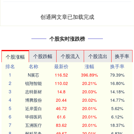
创通网文章已加载完成
个股实时涨跌榜
个股跌幅
个股流入
个股流出
换手率
个股涨幅
排名
名称
最新价
涨幅
换手率
1
N展芯
116.52
396.89%
79.39%
2
锐翔智能
110.02
20.21%
16.80%
3
志特新材
14.8
20.03%
14.18%
4
博腾股份
20.44
20.02%
14.77%
5
近岸蛋白
46.72
20.01%
5.62%
6
毕得医药
61.6
20.01%
6.12%
7
五洲医疗
83.62
20.01%
18.37%
8
耐科装备
49.67
20.01%
6.83%