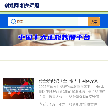
创通网 相关话题
搜索
传金所配资 1金1铜！中国体操又一18岁平衡木天后闪耀崛起：两大奥运冠军祝贺
2025年体操世锦赛的战鼓刚刚落下，中国体
操队便以3金1银3铜的耀眼成绩，傲立奖牌榜
之首，振奋人心。在这份沉甸甸的荣誉背....
查看：
182
分类：
股票配资策略官网