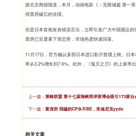
据北京商报报道，本月，动画电影《：无限城篇 第一章
得票房破亿的佳绩。
但是日本首相发表错误言论，立即引发广大中国观众的
票房已呈显著下滑态势，市场热度快速回落。
11月17日，官方确认多部日本进口影片暂缓上映。日本
率从3.2%增长到7.6%。此外，《鬼灭之刃》的上座率
上一篇：
策略联盟 第十七届海峡两岸茶博会吸引173家台
下一篇：
富深所 我磕的CP永不BE，朱迪尼克yyds
相关文章