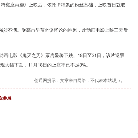
 猗窝座再袭》上映后，依托IP积累的粉丝基础，上映首日就取
强烈不满。受高市早苗奇谈怪论的拖累，此动画电影上映三天后
动画电影《鬼灭之刃》票房显著下跌。18日至21日，该片退票
出现大幅下跌，11月18日的上座率已不足3%。
创通网提示：文章来自网络，不代表本站观点。
企参展