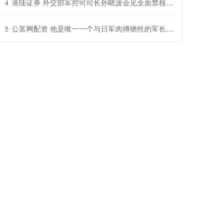
港陆证券 外交部军控司司长孙晓波会见全面禁核试条约组织筹委会执行秘书弗洛伊德
4
公富网配资 他是唯一一个与日军肉搏牺牲的军长，就算牺牲身体也依然屹立不倒
5