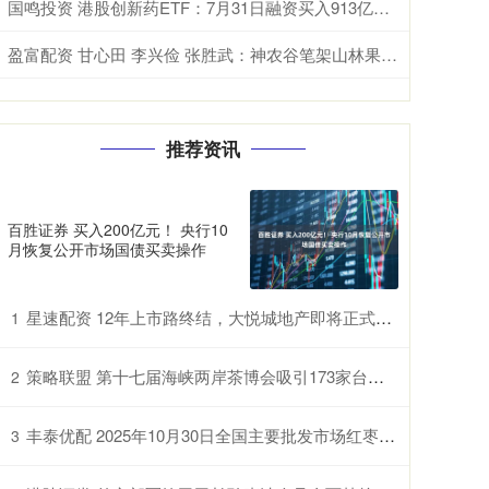
国鸣投资 港股创新药ETF：7月31日融资买入913亿元，融资融券余额1071亿元
盈富配资 甘心田 李兴俭 张胜武：神农谷笔架山林果野茶_黄宏云_猕猴桃_桐柏
推荐资讯
百胜证券 买入200亿元！ 央行10
月恢复公开市场国债买卖操作
星速配资 12年上市路终结，大悦城地产即将正式退市
1
策略联盟 第十七届海峡两岸茶博会吸引173家台企参展
2
丰泰优配 2025年10月30日全国主要批发市场红枣价格行情
3