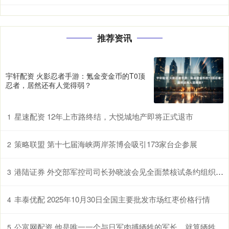
推荐资讯
宇轩配资 火影忍者手游：氪金变金币的T0顶
忍者，居然还有人觉得弱？
星速配资 12年上市路终结，大悦城地产即将正式退市
1
策略联盟 第十七届海峡两岸茶博会吸引173家台企参展
2
港陆证券 外交部军控司司长孙晓波会见全面禁核试条约组织筹委会执行秘书弗洛伊德
3
丰泰优配 2025年10月30日全国主要批发市场红枣价格行情
4
公富网配资 他是唯一一个与日军肉搏牺牲的军长，就算牺牲身体也依然屹立不倒
5