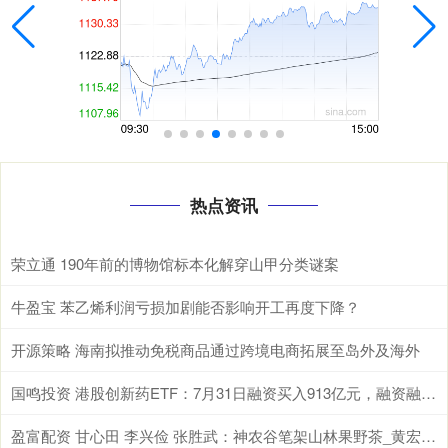
热点资讯
荣立通 190年前的博物馆标本化解穿山甲分类谜案
牛盈宝 苯乙烯利润亏损加剧能否影响开工再度下降？
开源策略 海南拟推动免税商品通过跨境电商拓展至岛外及海外
国鸣投资 港股创新药ETF：7月31日融资买入913亿元，融资融券余额1071亿元
盈富配资 甘心田 李兴俭 张胜武：神农谷笔架山林果野茶_黄宏云_猕猴桃_桐柏