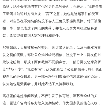
原则，绝不会主动与有伴侣的男性单独会面，并表示：“我也是看
了新闻才知道对方有女友！”言下之意，她也是这起事件的受害
者，对自己在不知情的情况下卷入三角关系感到震惊。对于被偷
拍一事，她也表达了内心的失落，并表示会尽力向粉丝解释清
楚，希望能够得到大家的理解和信任。
尽管如此，大量被曝光的照片、酒店出入记录，以及当事双方事
发之初的沉默，都让公众难以轻易相信。社交平台上，网友们对
此议论纷纷，形成了两种截然不同的声音。一部分网友怒斥高桥
蓝“情场不专”、“私德有亏”，认为他辜负了公众的信任，呼吁他正
视自己的公众形象。另一部分粉丝则选择相信河北彩伽的说法，
认为她也是受害者，并对她表达了支持和鼓励。
高桥蓝的这起绯闻风波，不仅引发了体育迷、演艺圈粉丝的关
注，更让广告商等各方陷入复杂情绪。作为国家队的核心人物，