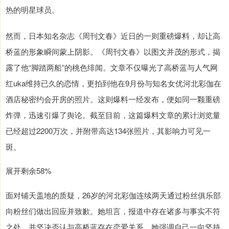
热的明星球员。
然而，日本知名杂志《周刊文春》近日的一则重磅爆料，却让高
桥蓝的形象瞬间蒙上阴影。《周刊文春》以图文并茂的形式，揭
露了他“脚踏两船”的桃色绯闻。文章不仅曝光了高桥蓝与人气网
红uka维持已久的恋情，更拍到他在9月份与知名女优河北彩伽在
酒店秘密约会开房的照片。这则爆料一经发布，便如同一颗重磅
炸弹，迅速引爆了舆论。截至目前，这篇爆料文章的累计浏览量
已经超过2200万次，并附带高达134张照片，其影响力可见一
斑。
展开剩余58%
面对铺天盖地的质疑，26岁的河北彩伽连续两天通过粉丝俱乐部
向粉丝们做出回应并致歉。她坦言，报道中存在诸多与事实不符
之处，并坚决否认与高桥蓝存在恋爱关系。她强调自己一向坚持